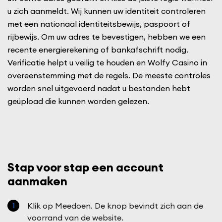
u zich aanmeldt. Wij kunnen uw identiteit controleren
met een nationaal identiteitsbewijs, paspoort of
rijbewijs. Om uw adres te bevestigen, hebben we een
recente energierekening of bankafschrift nodig.
Verificatie helpt u veilig te houden en Wolfy Casino in
overeenstemming met de regels. De meeste controles
worden snel uitgevoerd nadat u bestanden hebt
geüpload die kunnen worden gelezen.
Stap voor stap een account
aanmaken
Klik op Meedoen. De knop bevindt zich aan de
voorrand van de website.