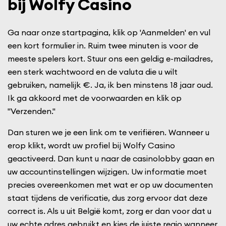
bij Wolfy Casino
Ga naar onze startpagina, klik op 'Aanmelden' en vul
een kort formulier in. Ruim twee minuten is voor de
meeste spelers kort. Stuur ons een geldig e-mailadres,
een sterk wachtwoord en de valuta die u wilt
gebruiken, namelijk €. Ja, ik ben minstens 18 jaar oud.
Ik ga akkoord met de voorwaarden en klik op
"Verzenden."
Dan sturen we je een link om te verifiëren. Wanneer u
erop klikt, wordt uw profiel bij Wolfy Casino
geactiveerd. Dan kunt u naar de casinolobby gaan en
uw accountinstellingen wijzigen. Uw informatie moet
precies overeenkomen met wat er op uw documenten
staat tijdens de verificatie, dus zorg ervoor dat deze
correct is. Als u uit België komt, zorg er dan voor dat u
uw echte adres gebruikt en kies de juiste regio wanneer