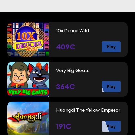
10x Deuce Wild
409€
Play
Very Big Goats
364€
Play
Huangdi The Yellow Emperor
191€
Play