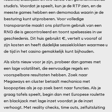
studio's. Voordat je speelt, kun je de RTP zien, en de
meeste games hebben een demomodus waarin je de
besturing kunt uitproberen. Voor volledige
transparantie maakt ons platform gebruik van een
RNG die is gecontroleerd en toont spelsessies in uw
geschiedenis. Dit huis gebruikt €, vertelt u vooraf al
zijn kosten en heeft duidelijke sessieklokken waarmee u
de tijd in het casino gemakkelijk kunt bijhouden.
Als slots nieuw voor je zijn, probeer dan games met
een lage volatiliteit, die eenvoudige regels en
voorspelbare resultaten hebben. Zoek naar
Megaways en cluster betaalt mechanica met
koopopties als je op zoek bent naar functies. Als je
graag tafels speelt, begin dan met Europese roulette
en blackjack met lage inzet voordat je de inzet
verhoogt. Met reality checks, time outs, zelfuitsluiting