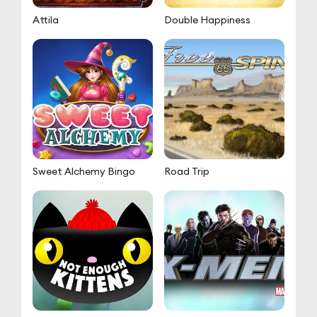
U moet altijd de algemene voorwaarden
Attila
Double Happiness
controleren
Sweet Alchemy Bingo
Road Trip