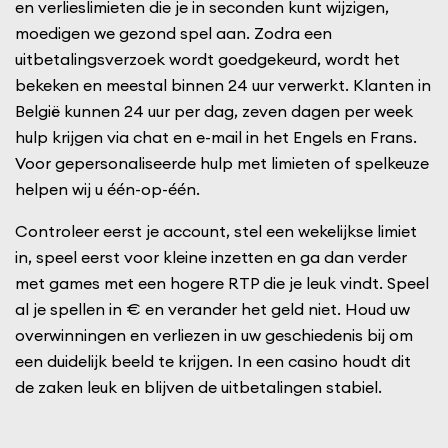
en verlieslimieten die je in seconden kunt wijzigen,
moedigen we gezond spel aan. Zodra een
uitbetalingsverzoek wordt goedgekeurd, wordt het
bekeken en meestal binnen 24 uur verwerkt. Klanten in
België kunnen 24 uur per dag, zeven dagen per week
hulp krijgen via chat en e-mail in het Engels en Frans.
Voor gepersonaliseerde hulp met limieten of spelkeuze
helpen wij u één-op-één.
Controleer eerst je account, stel een wekelijkse limiet
in, speel eerst voor kleine inzetten en ga dan verder
met games met een hogere RTP die je leuk vindt. Speel
al je spellen in € en verander het geld niet. Houd uw
overwinningen en verliezen in uw geschiedenis bij om
een duidelijk beeld te krijgen. In een casino houdt dit
de zaken leuk en blijven de uitbetalingen stabiel.