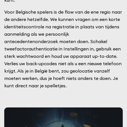
Voor Belgische spelers is de flow van de ene regio naar
de andere hetzelfde. We kunnen vragen om een korte
identiteitscontrole na registratie in plaats van tijdens
aanmelding als we persoonlijk
antecedentenonderzoek moeten doen. Schakel
tweefactorauthenticatie in Instellingen in, gebruik een
sterk wachtwoord en houd uw apparaat up-to-date.
Verlies uw back-upcodes niet als u een nieuwe telefoon
krijgt. Als je in België bent, zou geolocatie vanzelf
moeten werken, dus je hoeft niets anders te doen. Je
kunt direct naar je spelletjes.