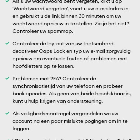
Als u uw wachtwoord bent vergeten, klikt u op
'Wachtwoord vergeten', voert u uw e-mailadres in
en gebruikt u de link binnen 30 minuten om uw
wachtwoord opnieuw in te stellen. Zie je het niet?
Controleer uw spammap.
Controleer de lay-out van uw toetsenbord,
deactiveer Caps Lock en typ uw e-mail zorgvuldig
opnieuw om eventuele fouten of problemen met
hoofdletters op te lossen.
Problemen met 2FA? Controleer de
synchronisatietijd van uw telefoon en probeer
back-upcodes. Als geen van beide beschikbaar is,
kunt u hulp krijgen van ondersteuning.
Als veiligheidsmaatregel vergrendelen we uw
account na een paar mislukte pogingen om in te
loggen.