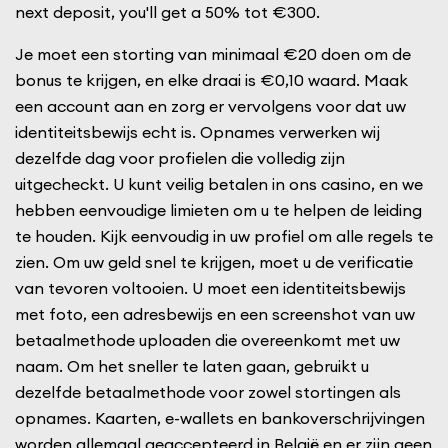
next deposit, you'll get a 50% tot €300.
Je moet een storting van minimaal €20 doen om de
bonus te krijgen, en elke draai is €0,10 waard. Maak
een account aan en zorg er vervolgens voor dat uw
identiteitsbewijs echt is. Opnames verwerken wij
dezelfde dag voor profielen die volledig zijn
uitgecheckt. U kunt veilig betalen in ons casino, en we
hebben eenvoudige limieten om u te helpen de leiding
te houden. Kijk eenvoudig in uw profiel om alle regels te
zien. Om uw geld snel te krijgen, moet u de verificatie
van tevoren voltooien. U moet een identiteitsbewijs
met foto, een adresbewijs en een screenshot van uw
betaalmethode uploaden die overeenkomt met uw
naam. Om het sneller te laten gaan, gebruikt u
dezelfde betaalmethode voor zowel stortingen als
opnames. Kaarten, e-wallets en bankoverschrijvingen
worden allemaal geaccepteerd in België en er zijn geen