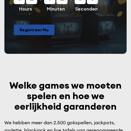
Hours
Minuten
Seconden
Registreer Nu
Welke games we moeten
spelen en hoe we
eerlijkheid garanderen
We hebben meer dan 2.500 gokspellen, jackpots,
roulette, blackjack en live tafels van gerenommeerde