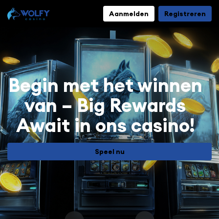
Aanmelden
Registreren
Begin met het winnen
van – Big Rewards
Await in ons casino!
Speel nu