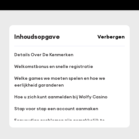
Inhoudsopgave
Verbergen
Details Over De Kenmerken
Welkomstbonus en snelle registratie
Welke games we moeten spelen en hoe we
eerlijkheid garanderen
Hoe u zich kunt aanmelden bij Wolfy Casino
Stap voor stap een account aanmaken
Eenvoudige problemen zijn gemakkelijk te
vermijden