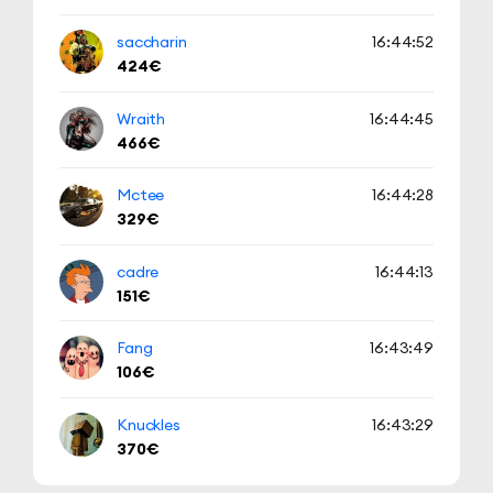
saccharin
16:44:52
424€
Wraith
16:44:45
466€
Mctee
16:44:28
329€
cadre
16:44:13
151€
Fang
16:43:49
106€
Knuckles
16:43:29
370€